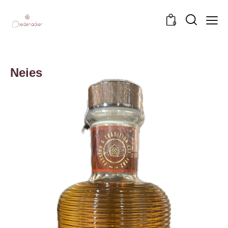
0
Neies