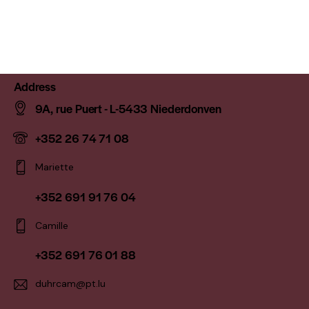
Address
9A, rue Puert - L-5433 Niederdonven
+352 26 74 71 08
Mariette
+352 691 91 76 04
Camille
+352 691 76 01 88
duhrcam@pt.lu