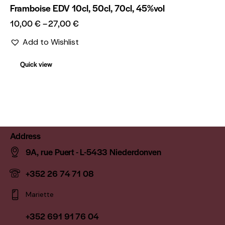
Framboise EDV 10cl, 50cl, 70cl, 45%vol
10,00
€
–
27,00
€
Add to Wishlist
Quick view
Address
9A, rue Puert - L-5433 Niederdonven
+352 26 74 71 08
Mariette
+352 691 91 76 04